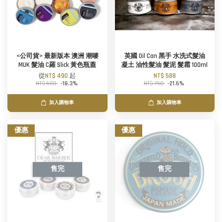
<公司貨> 最新版本 澳洲 潮嘜
英國 Oil Can 黑手 水洗式髮油
MUK 髮油 C羅 Slick 黃色瓶蓋
凝土 油性髮油 髮泥 髮霜 100ml
從
NT$ 490
起
NT$ 588
NT$ 600
-18.3%
NT$ 750
-21.6%
加入購物車
加入購物車
優惠
優惠
售完
售完