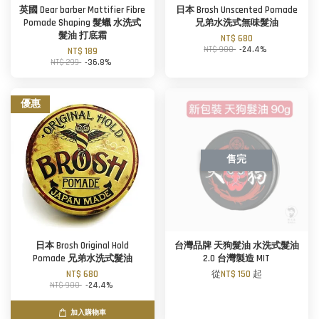
英國 Dear barber Mattifier Fibre
日本 Brosh Unscented Pomade
Pomade Shaping 髮蠟 水洗式
兄弟水洗式無味髮油
髮油 打底霜
NT$ 680
NT$ 900
-24.4%
NT$ 189
NT$ 299
-36.8%
優惠
售完
日本 Brosh Original Hold
台灣品牌 天狗髮油 水洗式髮油
Pomade 兄弟水洗式髮油
2.0 台灣製造 MIT
NT$ 680
從
NT$ 150
起
NT$ 900
-24.4%
加入購物車