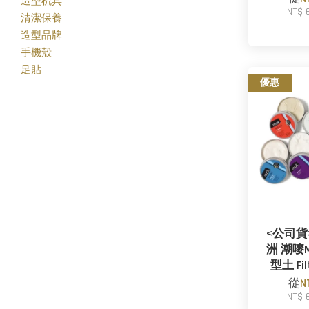
造型梳具
NT$ 
清潔保養
造型品牌
手機殼
足貼
優惠
<公司貨
洲 潮嘜
型土 Fi
從
N
NT$ 