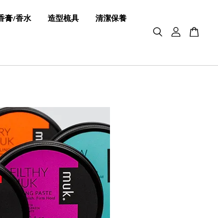
香膏/香水
造型梳具
清潔保養