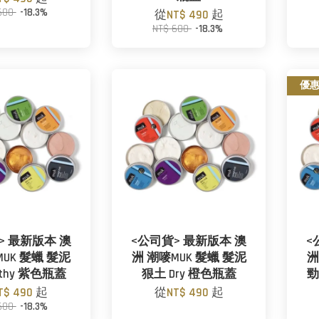
600
-18.3%
從
NT$ 490
起
NT$ 600
-18.3%
優
> 最新版本 澳
<公司貨> 最新版本 澳
<
MUK 髮蠟 髮泥
洲 潮嘜MUK 髮蠟 髮泥
洲
lthy 紫色瓶蓋
狠土 Dry 橙色瓶蓋
勁
T$ 490
起
從
NT$ 490
起
600
-18.3%