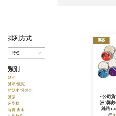
排列方式
優惠
類別
髮油
髮蠟/髮泥
順髮水/蓬蓬水
<公司貨
髮膠
洲 潮嘜
造型粉
絲路 r
香膏 香水
從
N