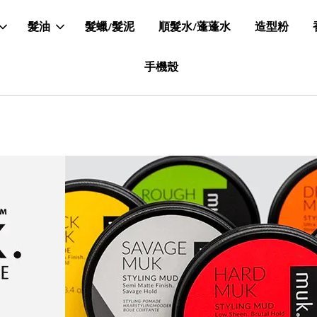
髮油
髮蠟/髮泥
順髮水/蓬蓬水
造型粉
手機殼