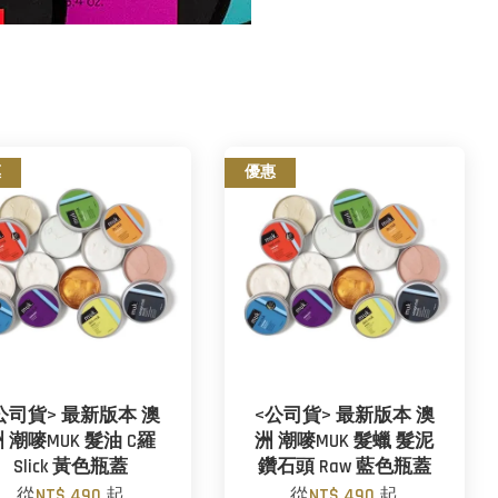
惠
優惠
公司貨> 最新版本 澳
<公司貨> 最新版本 澳
 潮嘜MUK 髮油 C羅
洲 潮嘜MUK 髮蠟 髮泥
Slick 黃色瓶蓋
鑽石頭 Raw 藍色瓶蓋
從
NT$ 490
起
從
NT$ 490
起