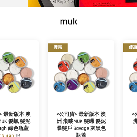
muk
優惠
優
> 最新版本 澳
<公司貨> 最新版本 澳
<
MUK 髮蠟 髮泥
洲 潮嘜MUK 髮蠟 髮泥
洲
ough 綠色瓶蓋
暴髮戶 Savage 灰黑色
瓶蓋
T$ 490
起