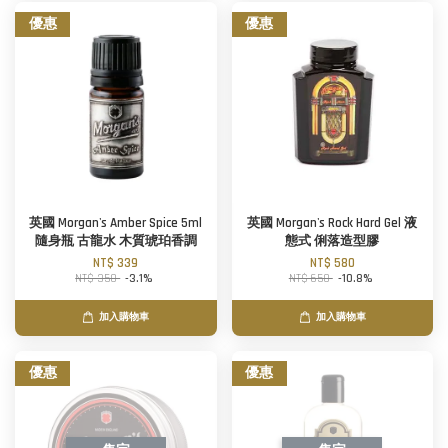
優惠
優惠
英國 Morgan's Amber Spice 5ml
英國 Morgan's Rock Hard Gel 液
隨身瓶 古龍水 木質琥珀香調
態式 俐落造型膠
NT$ 339
NT$ 580
NT$ 350
-3.1%
NT$ 650
-10.8%
加入購物車
加入購物車
優惠
優惠