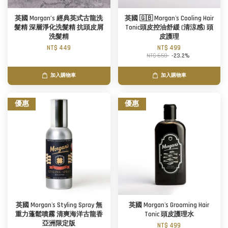
英國 Morgan’s 經典英式古龍洗
英國 🇬🇧 Morgan's Cooling Hair
髮精 深層淨化洗髮精 抗頭皮屑
Tonic頭皮控油舒緩 (清涼感) 頭
洗髮精
皮護理
NT$ 449
NT$ 499
NT$ 650
-23.2%
加入購物車
加入購物車
優惠
優惠
英國 Morgan's Styling Spray 無
英國 Morgan's Grooming Hair
重力蓬鬆噴霧 清爽海洋古龍香
Tonic 頭皮護理水
亞洲限定版
NT$ 499