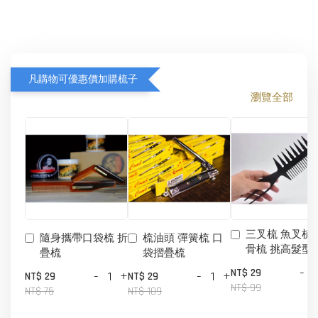
凡購物可優惠價加購梳子
瀏覽全部
三叉梳 魚叉梳 
隨身攜帶口袋梳 折
梳油頭 彈簧梳 口
骨梳 挑高髮型
疊梳
袋摺疊梳
-
NT$ 29
-
+
-
+
NT$ 29
NT$ 29
NT$ 99
NT$ 75
NT$ 109