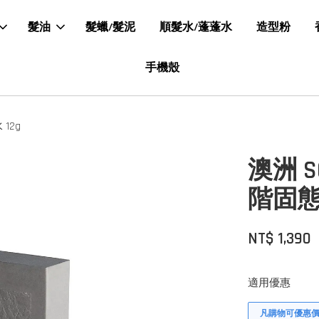
髮油
髮蠟/髮泥
順髮水/蓬蓬水
造型粉
手機殼
 12g
澳洲 SO
階固態
NT$ 1,390
適用優惠
凡購物可優惠