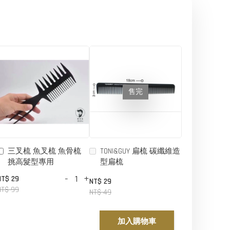
售完
三叉梳 魚叉梳 魚骨梳
TONI&GUY 扁梳 碳纖維造
挑高髮型專用
型扁梳
-
+
NT$ 29
NT$ 29
NT$ 99
NT$ 49
加入購物車