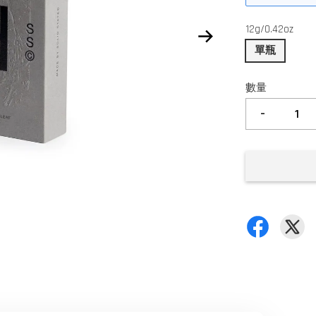
12g/0.42oz
單瓶
數量
-