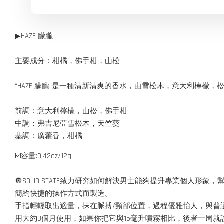
▶HAZE 朦朧
主要成分：柑橘，佛手柑，山松
“HAZE 朦朧”是一種清新清爽的香水，由雪松木，意大利檸檬
前調：意大利檸檬，山松，佛手柑
中調：弗吉尼亞雪松木，天竺葵
基調：廣藿香，柑橘
☑️容量:0.42oz/12g
🔘SOLID STATE致力研究如何解決男士能夠提升專業個
簡約快捷的操作方式而製造。
手指輕輕取出適量，抹在脈搏/頸部位置，過程優雅怡人，與普
用大約3個月使用，如果你把它與15毫升噴霧相比，後者一周就