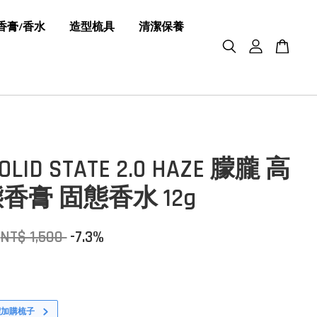
香膏/香水
造型梳具
清潔保養
LID STATE 2.0 HAZE 朦朧 高
香膏 固態香水 12g
NT$ 1,500
-7.3%
價加購梳子