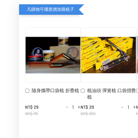
凡購物可優惠價加購梳子
隨身攜帶口袋梳 折疊梳
梳油頭 彈簧梳 口袋摺疊
梳
-
+
-
+
NT$ 29
NT$ 29
NT$ 75
NT$ 109