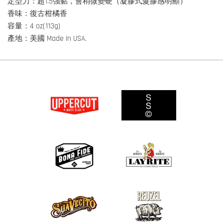
定型力：超1.5強黏，會稍微變硬（凝膠式髮膠感明顯）
香味：復古柑橘香
容量：4 oz(113g)
產地：美國 Made In USA.