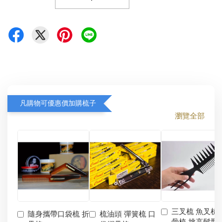
凡購物可優惠價加購梳子
瀏覽全部
三叉梳 魚叉梳 
隨身攜帶口袋梳 折
梳油頭 彈簧梳 口