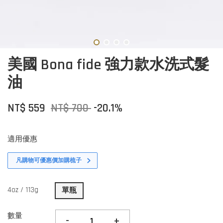
美國 Bona fide 強力款水洗式髮
油
NT$ 559
NT$ 700
-20.1%
適用優惠
凡購物可優惠價加購梳子
4oz / 113g
單瓶
數量
-
+