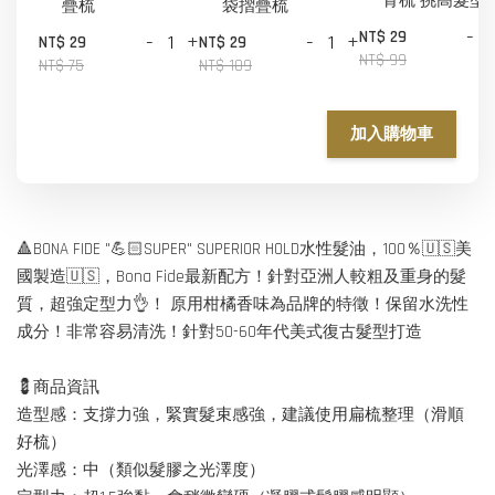
骨梳 挑高髮型
疊梳
袋摺疊梳
-
NT$ 29
-
+
-
+
NT$ 29
NT$ 29
NT$ 99
NT$ 75
NT$ 109
加入購物車
🔺BONA FIDE "💪🏻SUPER" SUPERIOR HOLD水性髮油，100％🇺🇸美
國製造🇺🇸，Bona Fide最新配方！針對亞洲人較粗及重身的髮
質，超強定型力👌！ 原用柑橘香味為品牌的特徵！保留水洗性
成分！非常容易清洗！針對50-60年代美式復古髮型打造
💈商品資訊
造型感：支撐力強，緊實髮束感強，建議使用扁梳整理（滑順
好梳）
光澤感：中（類似髮膠之光澤度）