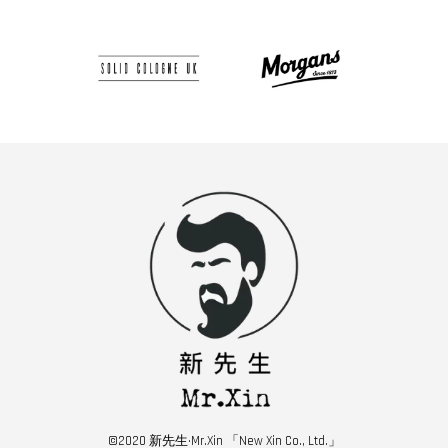
©2020 新先生·Mr.Xin 「New Xin Co., Ltd.」