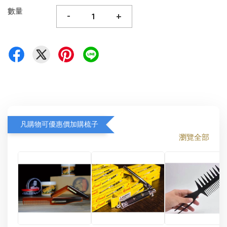
數量
-
+
凡購物可優惠價加購梳子
瀏覽全部