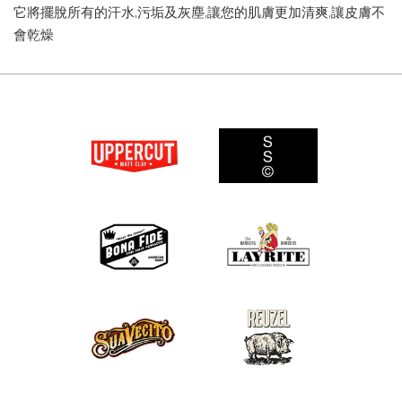
它將擺脫所有的汗水,污垢及灰塵,讓您的肌膚更加清爽,讓皮膚不
會乾燥