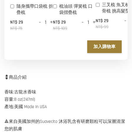
三叉梳 魚叉梳 
隨身攜帶口袋梳 折
梳油頭 彈簧梳 口
骨梳 挑高髮型
疊梳
袋摺疊梳
-
NT$ 29
-
+
-
+
NT$ 29
NT$ 29
NT$ 99
NT$ 75
NT$ 109
加入購物車
💈商品介紹
香味:古龍水香味
容量:8 oz(247ml)
產地:美國 Made In USA
🔺來自美國加州的Suavecito 沐浴乳含有研磨顆粒可以深層清潔
您的肌膚