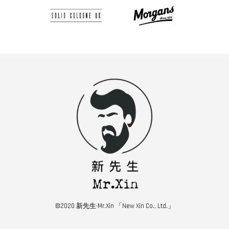
©2020 新先生·Mr.Xin 「New Xin Co., Ltd.」