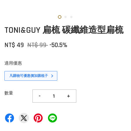
TONI&GUY 扁梳 碳纖維造型扁梳
NT$ 49
NT$ 99
-50.5%
適用優惠
凡購物可優惠價加購梳子
數量
-
+