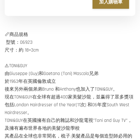
加入購物車
📏商品規格
型號：06923
尺寸：約 18×3cm
⚠️TONI&GUY
由Giuseppe (Guy)和Gaetano (Toni) Mascolo兄弟
於1963年在英國倫敦成立
後來另外兩個弟弟Bruno 和Anthony也加入了TONI&GUY。
現在TONI&GUY在全球有超過400家美髮沙龍，並赢得了眾多獎項
包括London Hairdresser of the Year(11次) 和06年度South West
Hairdresser。
TONI&GUY在英國擁有自己的雜誌和沙龍電視”Toni and Guy TV”，
及擁有遍布世界各地的美髮沙龍學校
其產品在全球也非常聞名，梳子.美髮產品是每個造型師必用的