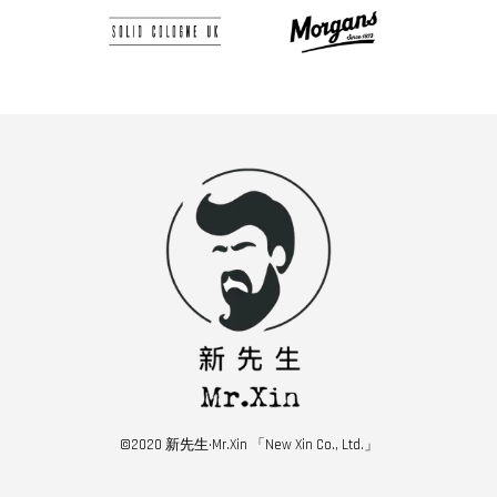
©2020 新先生·Mr.Xin 「New Xin Co., Ltd.」