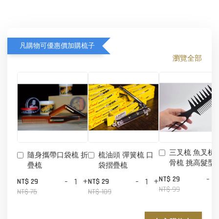
凡購物可優惠價加購梳子
瀏覽全部
三叉梳 魚叉梳 
隨身攜帶口袋梳 折
梳油頭 彈簧梳 口
骨梳 挑高髮型
疊梳
袋摺疊梳
-
NT$ 29
-
+
-
+
NT$ 29
NT$ 29
NT$ 99
NT$ 75
NT$ 109